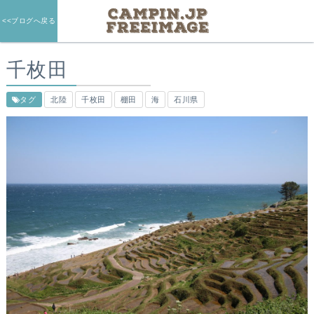
<<ブログへ戻る
千枚田
タグ
北陸
千枚田
棚田
海
石川県