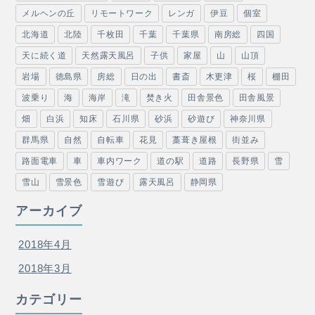
メルヘンの丘
リモートワーク
レンガ
伊豆
個室
北海道
北陸
千枚田
千葉
千葉県
南房総
四国
天に続く道
天然露天風呂
子供
家屋
山
山頂
岩場
徳島県
房総
日の出
書斎
木更津
桜
棚田
波乗り
海
海岸
滝
焚き火
田舎景色
田舎風景
畑
白浜
知床
石川県
砂浜
砂遊び
神奈川県
群馬県
自然
自転車
花見
藁葺き屋根
街並み
路面電車
車
車内ワーク
道の駅
道路
長野県
雪
雪山
雪景色
雪遊び
露天風呂
静岡県
アーカイブ
2018年4月
2018年3月
カテゴリー