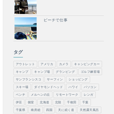
ビーチで仕事
タグ
アウトレット
アメリカ
カメラ
キャンピングカー
キャンプ
キャンプ場
グランピング
ゴルフ練習場
サンフランシスコ
サーフィン
ショッピング
スキー場
ダイヤモンドヘッド
ハワイ
パソコン
ベンチ
メルヘンの丘
リモートワーク
レンガ
伊豆
個室
北海道
北陸
千枚田
千葉
千葉県
南房総
四国
天に続く道
天然露天風呂