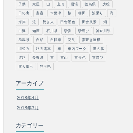
子供
家屋
山
山頂
岩場
徳島県
房総
日の出
書斎
木更津
桜
棚田
波乗り
海
海岸
滝
焚き火
田舎景色
田舎風景
畑
白浜
知床
石川県
砂浜
砂遊び
神奈川県
群馬県
自然
自転車
花見
藁葺き屋根
街並み
路面電車
車
車内ワーク
道の駅
道路
長野県
雪
雪山
雪景色
雪遊び
露天風呂
静岡県
アーカイブ
2018年4月
2018年3月
カテゴリー