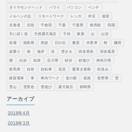
ダイヤモンドヘッド
ハワイ
パソコン
ベンチ
メルヘンの丘
リモートワーク
レンガ
伊豆
個室
北海道
北陸
千枚田
千葉
千葉県
南房総
四国
天に続く道
天然露天風呂
子供
家屋
山
山頂
岩場
徳島県
房総
日の出
書斎
木更津
桜
棚田
波乗り
海
海岸
滝
焚き火
田舎景色
田舎風景
畑
白浜
知床
石川県
砂浜
砂遊び
神奈川県
群馬県
自然
自転車
花見
藁葺き屋根
街並み
路面電車
車
車内ワーク
道の駅
道路
長野県
雪
雪山
雪景色
雪遊び
露天風呂
静岡県
アーカイブ
2018年4月
2018年3月