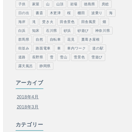
子供
家屋
山
山頂
岩場
徳島県
房総
日の出
書斎
木更津
桜
棚田
波乗り
海
海岸
滝
焚き火
田舎景色
田舎風景
畑
白浜
知床
石川県
砂浜
砂遊び
神奈川県
群馬県
自然
自転車
花見
藁葺き屋根
街並み
路面電車
車
車内ワーク
道の駅
道路
長野県
雪
雪山
雪景色
雪遊び
露天風呂
静岡県
アーカイブ
2018年4月
2018年3月
カテゴリー