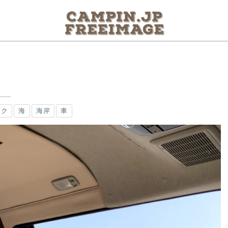
ーク
海
海岸
車