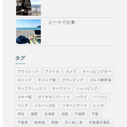
ビーチで仕事
タグ
アウトレット
アメリカ
カメラ
キャンピングカー
キャンプ
キャンプ場
グランピング
ゴルフ練習場
サンフランシスコ
サーフィン
ショッピング
スキー場
ダイヤモンドヘッド
ハワイ
パソコン
ベンチ
メルヘンの丘
リモートワーク
レンガ
伊豆
個室
北海道
北陸
千枚田
千葉
千葉県
南房総
四国
天に続く道
天然露天風呂