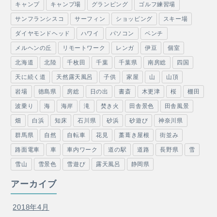
キャンプ
キャンプ場
グランピング
ゴルフ練習場
サンフランシスコ
サーフィン
ショッピング
スキー場
ダイヤモンドヘッド
ハワイ
パソコン
ベンチ
メルヘンの丘
リモートワーク
レンガ
伊豆
個室
北海道
北陸
千枚田
千葉
千葉県
南房総
四国
天に続く道
天然露天風呂
子供
家屋
山
山頂
岩場
徳島県
房総
日の出
書斎
木更津
桜
棚田
波乗り
海
海岸
滝
焚き火
田舎景色
田舎風景
畑
白浜
知床
石川県
砂浜
砂遊び
神奈川県
群馬県
自然
自転車
花見
藁葺き屋根
街並み
路面電車
車
車内ワーク
道の駅
道路
長野県
雪
雪山
雪景色
雪遊び
露天風呂
静岡県
アーカイブ
2018年4月