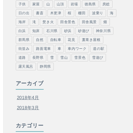
子供
家屋
山
山頂
岩場
徳島県
房総
日の出
書斎
木更津
桜
棚田
波乗り
海
海岸
滝
焚き火
田舎景色
田舎風景
畑
白浜
知床
石川県
砂浜
砂遊び
神奈川県
群馬県
自然
自転車
花見
藁葺き屋根
街並み
路面電車
車
車内ワーク
道の駅
道路
長野県
雪
雪山
雪景色
雪遊び
露天風呂
静岡県
アーカイブ
2018年4月
2018年3月
カテゴリー