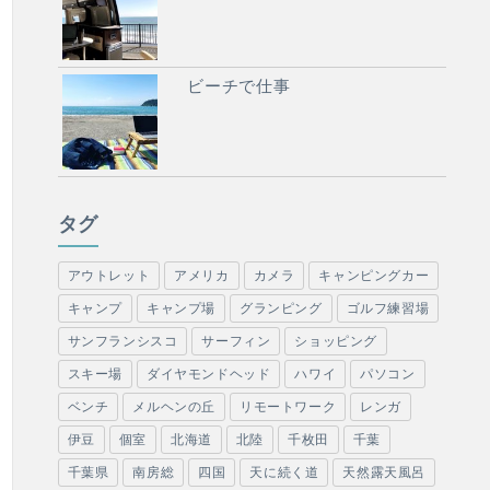
ビーチで仕事
タグ
アウトレット
アメリカ
カメラ
キャンピングカー
キャンプ
キャンプ場
グランピング
ゴルフ練習場
サンフランシスコ
サーフィン
ショッピング
スキー場
ダイヤモンドヘッド
ハワイ
パソコン
ベンチ
メルヘンの丘
リモートワーク
レンガ
伊豆
個室
北海道
北陸
千枚田
千葉
千葉県
南房総
四国
天に続く道
天然露天風呂