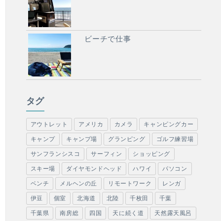
ビーチで仕事
タグ
アウトレット
アメリカ
カメラ
キャンピングカー
キャンプ
キャンプ場
グランピング
ゴルフ練習場
サンフランシスコ
サーフィン
ショッピング
スキー場
ダイヤモンドヘッド
ハワイ
パソコン
ベンチ
メルヘンの丘
リモートワーク
レンガ
伊豆
個室
北海道
北陸
千枚田
千葉
千葉県
南房総
四国
天に続く道
天然露天風呂