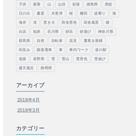
子供
家屋
山
山頂
岩場
徳島県
房総
日の出
書斎
木更津
桜
棚田
波乗り
海
海岸
滝
焚き火
田舎景色
田舎風景
畑
白浜
知床
石川県
砂浜
砂遊び
神奈川県
群馬県
自然
自転車
花見
藁葺き屋根
街並み
路面電車
車
車内ワーク
道の駅
道路
長野県
雪
雪山
雪景色
雪遊び
露天風呂
静岡県
アーカイブ
2018年4月
2018年3月
カテゴリー