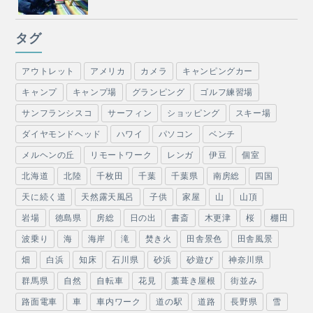
タグ
アウトレット
アメリカ
カメラ
キャンピングカー
キャンプ
キャンプ場
グランピング
ゴルフ練習場
サンフランシスコ
サーフィン
ショッピング
スキー場
ダイヤモンドヘッド
ハワイ
パソコン
ベンチ
メルヘンの丘
リモートワーク
レンガ
伊豆
個室
北海道
北陸
千枚田
千葉
千葉県
南房総
四国
天に続く道
天然露天風呂
子供
家屋
山
山頂
岩場
徳島県
房総
日の出
書斎
木更津
桜
棚田
波乗り
海
海岸
滝
焚き火
田舎景色
田舎風景
畑
白浜
知床
石川県
砂浜
砂遊び
神奈川県
群馬県
自然
自転車
花見
藁葺き屋根
街並み
路面電車
車
車内ワーク
道の駅
道路
長野県
雪